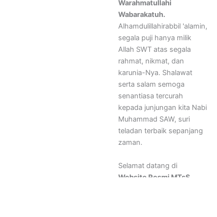
Warahmatullahi
Wabarakatuh.
Alhamdulillahirabbil 'alamin,
segala puji hanya milik
Allah SWT atas segala
rahmat, nikmat, dan
karunia-Nya. Shalawat
serta salam semoga
senantiasa tercurah
kepada junjungan kita Nabi
Muhammad SAW, suri
teladan terbaik sepanjang
zaman.
Selamat datang di
Website Resmi MTsS
Nurul Amaliyah
.
Di era digital seperti